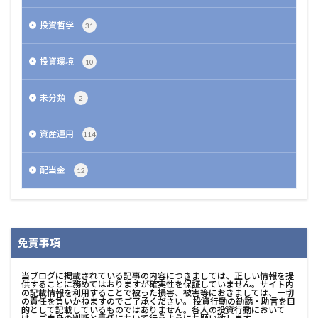
投資哲学
31
投資環境
10
未分類
2
資産運用
114
配当金
12
免責事項
当ブログに掲載されている記事の内容につきましては、正しい情報を提
供することに務めてはおりますが確実性を保証していません。サイト内
の記載情報を利用することで被った損害、被害等におきましては、一切
の責任を負いかねますのでご了承ください。 投資行動の勧誘・助言を目
的として記載しているものではありません。各人の投資行動において