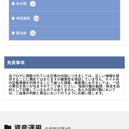
未分類
2
資産運用
114
配当金
12
免責事項
当ブログに掲載されている記事の内容につきましては、正しい情報を提
供することに務めてはおりますが確実性を保証していません。サイト内
の記載情報を利用することで被った損害、被害等におきましては、一切
の責任を負いかねますのでご了承ください。 投資行動の勧誘・助言を目
的として記載しているものではありません。各人の投資行動において
は、ご自身の判断と責任において行うようにお願い致します。
資産運用
の最新記事8件